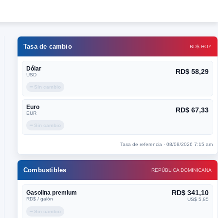
Tasa de cambio
RD$ HOY
Dólar
RD$ 58,29
USD
━ Sin cambio
Euro
RD$ 67,33
EUR
━ Sin cambio
Tasa de referencia · 08/08/2026 7:15 am
Combustibles
REPÚBLICA DOMINICANA
RD$ 341,10
Gasolina premium
RD$ / galón
US$ 5,85
━ Sin cambio