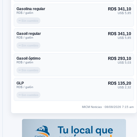
RD$ 341,10
Gasolina regular
RD$ / galón
US$ 5,85
━ Sin cambio
RD$ 341,10
Gasoil regular
RD$ / galón
US$ 5,85
━ Sin cambio
RD$ 293,10
Gasoil óptimo
RD$ / galón
US$ 5,03
━ Sin cambio
RD$ 135,20
GLP
RD$ / galón
US$ 2,32
━ Sin cambio
MICM Noticias · 08/08/2026 7:15 am