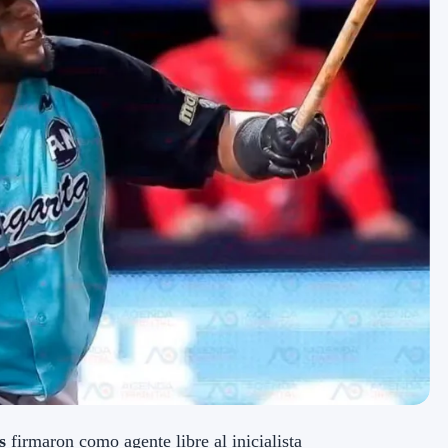
s
firmaron como agente libre al inicialista