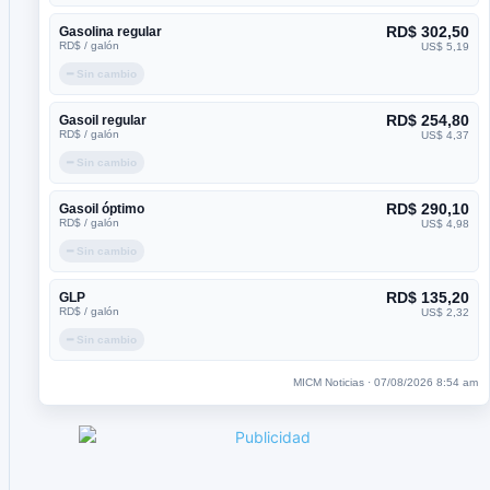
RD$ 302,50
Gasolina regular
RD$ / galón
US$ 5,19
━ Sin cambio
RD$ 254,80
Gasoil regular
RD$ / galón
US$ 4,37
━ Sin cambio
RD$ 290,10
Gasoil óptimo
RD$ / galón
US$ 4,98
━ Sin cambio
RD$ 135,20
GLP
RD$ / galón
US$ 2,32
━ Sin cambio
MICM Noticias · 07/08/2026 8:54 am