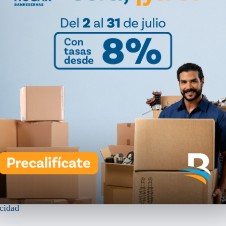
 los
Astros de Houston
para el béisbol organizado en
Bravos de Margarita, donde bateó .300, con seis
85 encuentros con Pericos de Puebla, en México, y registró
.
undidad ofensiva, especialmente en el bateo de poder por el
e Agenda Oriental
tradas en tu correo electrónico.