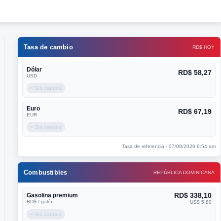
Tasa de cambio
RD$ HOY
Dólar
RD$ 58,27
USD
━ Sin cambio
Euro
RD$ 67,19
EUR
━ Sin cambio
Tasa de referencia · 07/08/2026 8:54 am
Combustibles
REPÚBLICA DOMINICANA
RD$ 338,10
Gasolina premium
RD$ / galón
US$ 5,80
━ Sin cambio