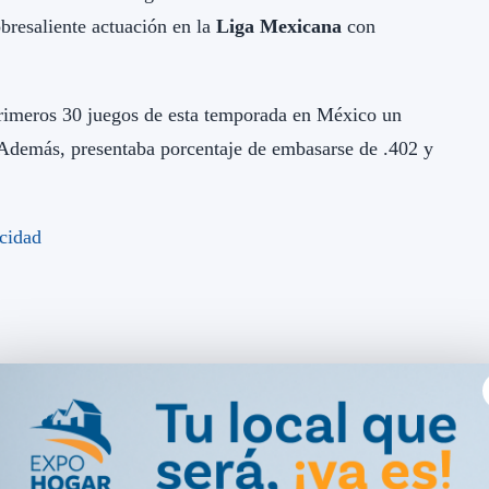
obresaliente actuación en la
Liga Mexicana
con
primeros 30 juegos de esta temporada en México un
 Además, presentaba porcentaje de embasarse de .402 y
esional de la República Dominicana.
 independientes de
Estados Unidos
. También ha jugado