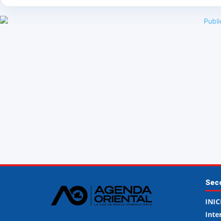
Sec
INIC
Inte