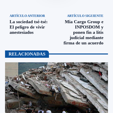
ARTÍCULO ANTERIOR
ARTÍCULO SIGUIENTE
La sociedad tsé-tsé:
Mia Cargo Group e
El peligro de vivir
INPOSDOM y
anestesiados
ponen fin a litis
judicial mediante
firma de un acuerdo
RELACIONADAS