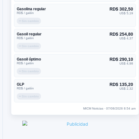
RD$ 302,50
Gasolina regular
RD$ / galón
US$ 5,19
━ Sin cambio
RD$ 254,80
Gasoil regular
RD$ / galón
US$ 4,37
━ Sin cambio
RD$ 290,10
Gasoil óptimo
RD$ / galón
US$ 4,98
━ Sin cambio
RD$ 135,20
GLP
RD$ / galón
US$ 2,32
━ Sin cambio
MICM Noticias · 07/08/2026 8:54 am