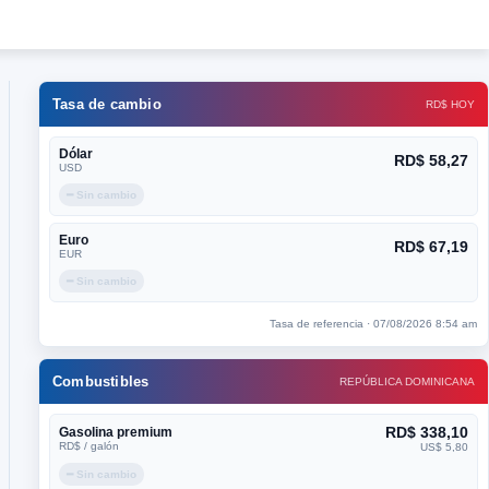
Tasa de cambio
RD$ HOY
Dólar
RD$ 58,27
USD
━ Sin cambio
Euro
RD$ 67,19
EUR
━ Sin cambio
Tasa de referencia · 07/08/2026 8:54 am
Combustibles
REPÚBLICA DOMINICANA
RD$ 338,10
Gasolina premium
RD$ / galón
US$ 5,80
━ Sin cambio