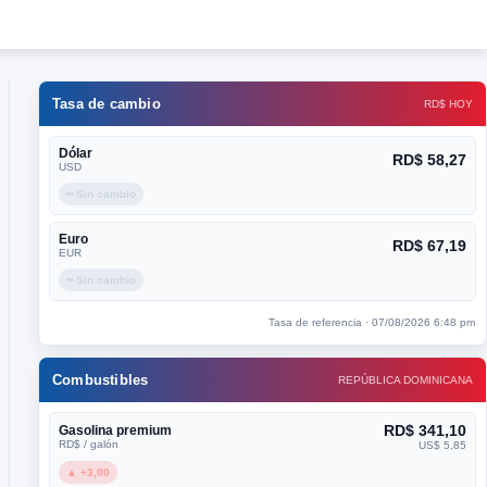
Tasa de cambio
RD$ HOY
Dólar
RD$ 58,27
USD
━ Sin cambio
Euro
RD$ 67,19
EUR
━ Sin cambio
Tasa de referencia · 07/08/2026 6:48 pm
Combustibles
REPÚBLICA DOMINICANA
RD$ 341,10
Gasolina premium
RD$ / galón
US$ 5,85
▲ +3,00