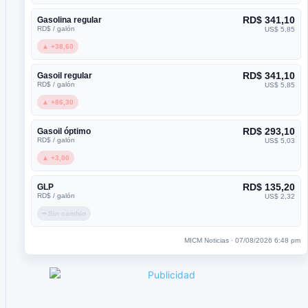
RD$ 341,10
Gasolina regular
RD$ / galón
US$ 5,85
▲ +38,60
RD$ 341,10
Gasoil regular
RD$ / galón
US$ 5,85
▲ +86,30
RD$ 293,10
Gasoil óptimo
RD$ / galón
US$ 5,03
▲ +3,00
RD$ 135,20
GLP
RD$ / galón
US$ 2,32
━ Sin cambio
MICM Noticias · 07/08/2026 6:48 pm