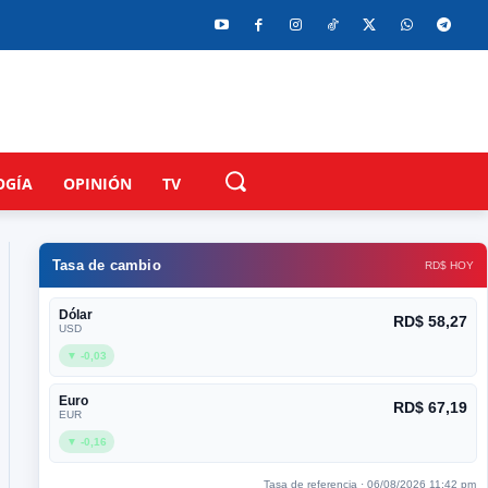
OGÍA
OPINIÓN
TV
Tasa de cambio
RD$ HOY
Dólar
RD$ 58,27
USD
▼ -0,03
Euro
RD$ 67,19
EUR
▼ -0,16
Tasa de referencia · 06/08/2026 11:42 pm