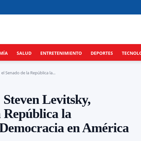
MÍA
SALUD
ENTRETENIMIENTO
DEPORTES
TECNOL
l Senado de la República la...
 Steven Levitsky,
a República la
a Democracia en América