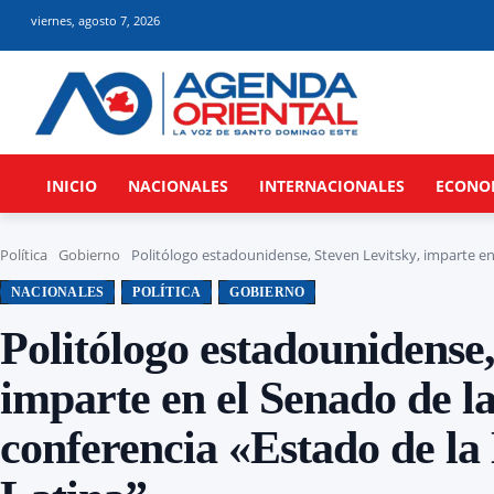
viernes, agosto 7, 2026
INICIO
NACIONALES
INTERNACIONALES
ECONO
Política
Gobierno
Politólogo estadounidense, Steven Levitsky, imparte en e
NACIONALES
POLÍTICA
GOBIERNO
Politólogo estadounidense,
imparte en el Senado de l
conferencia «Estado de l