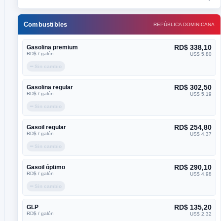
Combustibles
REPÚBLICA DOMINICANA
RD$ 338,10
Gasolina premium
RD$ / galón
US$ 5,80
━ Sin cambio
RD$ 302,50
Gasolina regular
RD$ / galón
US$ 5,19
━ Sin cambio
RD$ 254,80
Gasoil regular
RD$ / galón
US$ 4,37
━ Sin cambio
RD$ 290,10
Gasoil óptimo
RD$ / galón
US$ 4,98
━ Sin cambio
RD$ 135,20
GLP
RD$ / galón
US$ 2,32