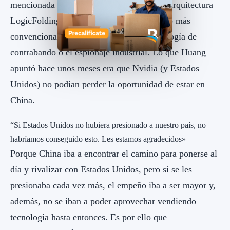
mencionada tecnología inversa o la nueva arquitectura
LogicFolding de Huawei hasta otras mucho más
convencionales como la de comprar tecnología de
contrabando o el espionaje industrial. Lo que Huang
apuntó hace unos meses era que Nvidia (y Estados
Unidos) no podían perder la oportunidad de estar en
China.
“Si Estados Unidos no hubiera presionado a nuestro país, no
habríamos conseguido esto. Les estamos agradecidos»
Porque China iba a encontrar el camino para ponerse al
día y rivalizar con Estados Unidos, pero si se les
presionaba cada vez más, el empeño iba a ser mayor y,
además, no se iban a poder aprovechar vendiendo
tecnología hasta entonces. Es por ello que