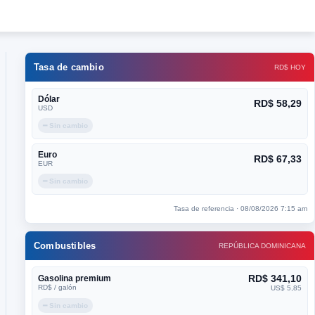
Tasa de cambio
RD$ HOY
Dólar
RD$ 58,29
USD
━ Sin cambio
Euro
RD$ 67,33
EUR
━ Sin cambio
Tasa de referencia · 08/08/2026 7:15 am
Combustibles
REPÚBLICA DOMINICANA
RD$ 341,10
Gasolina premium
RD$ / galón
US$ 5,85
━ Sin cambio