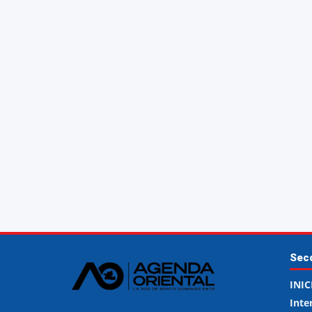
Sec
INIC
Inte