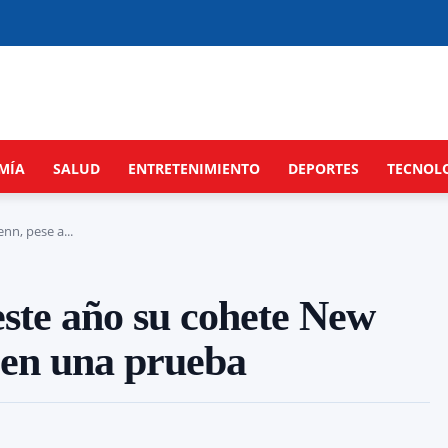
MÍA
SALUD
ENTRETENIMIENTO
DEPORTES
TECNOL
nn, pese a...
este año su cohete New
n en una prueba
Cuota