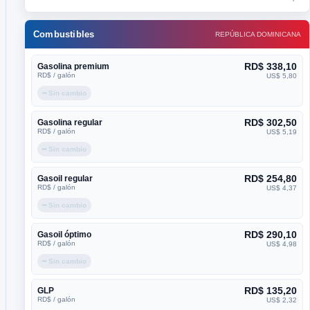
Combustibles
REPÚBLICA DOMINICANA
RD$ 338,10
Gasolina premium
RD$ / galón
US$ 5,80
━ Sin cambio
RD$ 302,50
Gasolina regular
RD$ / galón
US$ 5,19
━ Sin cambio
RD$ 254,80
Gasoil regular
RD$ / galón
US$ 4,37
━ Sin cambio
RD$ 290,10
Gasoil óptimo
RD$ / galón
US$ 4,98
━ Sin cambio
RD$ 135,20
GLP
RD$ / galón
US$ 2,32