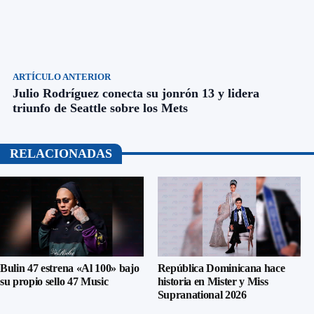
ARTÍCULO ANTERIOR
Julio Rodríguez conecta su jonrón 13 y lidera
triunfo de Seattle sobre los Mets
RELACIONADAS
Bulin 47 estrena «Al 100» bajo
República Dominicana hace
su propio sello 47 Music
historia en Mister y Miss
Supranational 2026