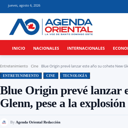
jueves, agosto 6, 2026
INICIO
NACIONALES
INTERNACIONALES
ECONO
Entretenimiento
Cine
Blue Origin prevé lanzar este año su cohete New Gle
ENTRETENIMIENTO
CINE
TECNOLOGÍA
Blue Origin prevé lanzar 
Glenn, pese a la explosió
By
Agenda Oriental Redacción