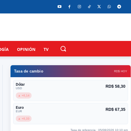
OGÍA
OPINIÓN
TV
Tasa de cambio
RD$ HOY
Dólar
RD$ 58,30
USD
▲ +0,14
Euro
RD$ 67,35
EUR
▲ +0,33
Tasa de referencia · 05/08/2026 10:10 pm